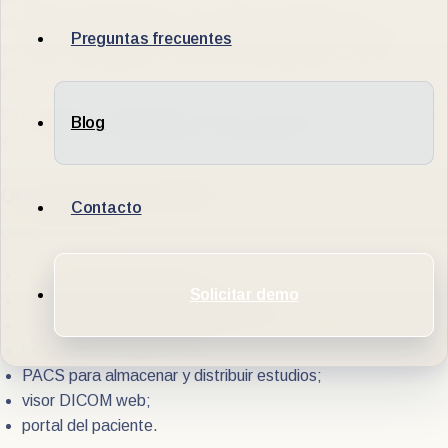
frecuentes en diagnóstico por imágenes. Aparece cuando el
Preguntas frecuentes
sistema administrativo, el RIS, las modalidades, el PACS y el
informe no comparten información de manera consistente.
La integración HIS/RIS/PACS busca que cada dato nazca una
Blog
vez y circule correctamente por el flujo clínico.
Qué sistemas participan
Contacto
Un flujo puede incluir:
HIS o sistema administrativo;
Solicitar demo
RIS para turnos, admisión e informes;
DICOM Worklist para enviar datos a modalidades;
modalidades diagnósticas;
PACS para almacenar y distribuir estudios;
visor DICOM web;
portal del paciente.