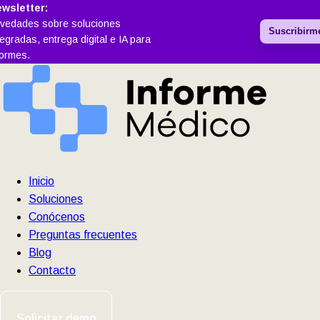
wsletter:
vedades sobre soluciones
Suscribirm
tegradas, entrega digital e IA para
formes.
Inicio
Soluciones
Conócenos
Preguntas frecuentes
Blog
Contacto
Solicitar demo