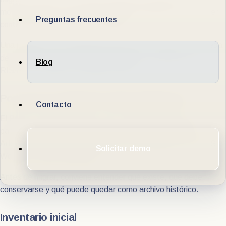
mover una parte crítica de la operación diagnóstica sin perder
Preguntas frecuentes
continuidad, integridad ni trazabilidad.
Una migración mal planificada puede afectar lectura, búsqueda
de estudios previos, entrega de informes, integración con
Blog
RIS/HIS y confianza del equipo médico.
Por qué una migración debe planificarse
Contacto
El PACS contiene estudios, series, imágenes, datos de
pacientes, vínculos con informes y referencias históricas.
Además, puede estar conectado con modalidades, RIS, HIS,
Solicitar demo
Worklist y portal del paciente.
Antes de migrar, conviene entender qué existe, qué debe
conservarse y qué puede quedar como archivo histórico.
Inventario inicial