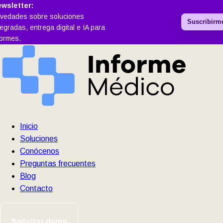
wsletter:
vedades sobre soluciones
Suscribirm
tegradas, entrega digital e IA para
formes.
Inicio
Soluciones
Conócenos
Preguntas frecuentes
Blog
Contacto
Solicitar demo