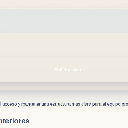
 de hospitales y centros médicos humanos. Las clínicas veterina
ando las imágenes quedan dispersas en computadoras, carpetas 
ntexto, muchas clínicas empiezan a evaluar la necesidad de inc
sas
io se guarda en distintos equipos o ubicaciones. Con el tiemp
Solicitar demo
 acceso y mantener una estructura más clara para el equipo pro
nteriores