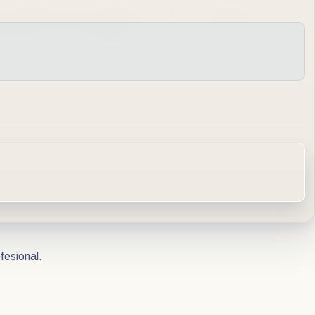
rias también generan estudios que deben almacenarse,
locales, CDs o dispositivos externos, el seguimiento del
orporar un PACS veterinario.
o, esto puede generar:
fesional.