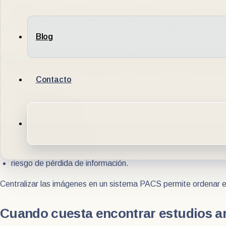
La digitalización del diagnóstico por imágenes no es exclusiva
consultarse, compararse y compartirse de manera ordenada. Cu
paciente puede volverse más lento y menos trazable. En ese co
Blog
Cuando las imágenes quedan disper
Contacto
Uno de los problemas más frecuentes aparece cuando cada estud
dificultad para encontrar estudios
archivos duplicados
dependencia de una computadora específica
pérdida de trazabilidad
desorden entre imágenes e informes
riesgo de pérdida de información.
Centralizar las imágenes en un sistema PACS permite ordenar el
Cuando cuesta encontrar estudios a