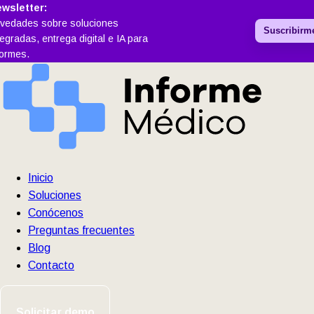
wsletter:
vedades sobre soluciones
Suscribirm
tegradas, entrega digital e IA para
formes.
Inicio
Soluciones
Conócenos
Preguntas frecuentes
Blog
Contacto
Solicitar demo