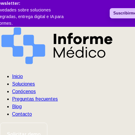
wsletter:
vedades sobre soluciones
Suscribirm
tegradas, entrega digital e IA para
formes.
Inicio
Soluciones
Conócenos
Preguntas frecuentes
Blog
Contacto
Solicitar demo