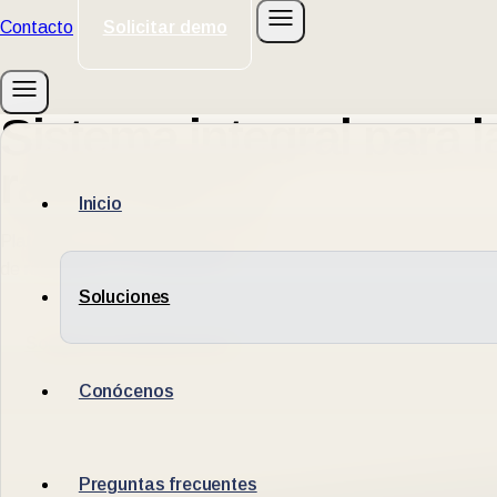
Contacto
Solicitar demo
Sistema integral para l
radiológicos
Inicio
Plataforma diseñada para administrar todo el circuito de atenció
de radiología en Latinoamérica.
Soluciones
Solicite una demostración
Conócenos
Preguntas frecuentes