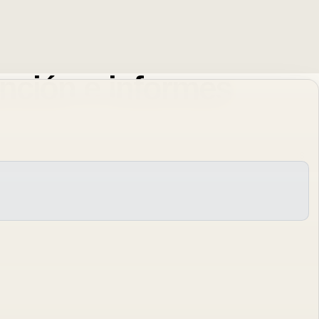
ención e informes
al, optimizando los procesos clínicos y operativos de servicios