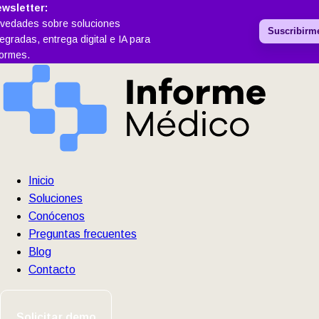
wsletter:
vedades sobre soluciones
Suscribirm
tegradas, entrega digital e IA para
formes.
Inicio
Soluciones
Conócenos
Preguntas frecuentes
Blog
Contacto
Solicitar demo